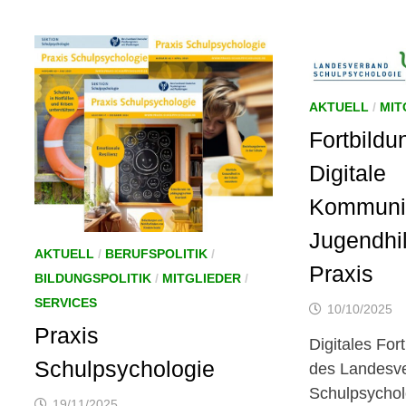
AKTUELL
/
MIT
Fortbildu
Digitale
Kommunik
Jugendhil
AKTUELL
/
BERUFSPOLITIK
/
Praxis
BILDUNGSPOLITIK
/
MITGLIEDER
/
SERVICES
10/10/2025
Praxis
Digitales For
Schulpsychologie
des Landesv
Schulpsychol
19/11/2025