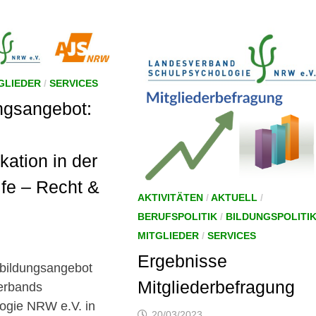
GLIEDER
/
SERVICES
ngsangebot:
ation in der
fe – Recht &
AKTIVITÄTEN
/
AKTUELL
/
BERUFSPOLITIK
/
BILDUNGSPOLITI
MITGLIEDER
/
SERVICES
Ergebnisse
tbildungsangebot
Mitgliederbefragung
erbands
ogie NRW e.V. in
20/03/2023