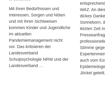
entsprechend
Mit ihren Bedürfnissen und
WAZ. An diese
Interessen, Sorgen und Nöten
dickes Dank
und mit ihren Sichtweisen
Sonneborn, d
kommen Kinder und Jugendliche
letzten Zeit i
im aktuellen
Presseanfrag
Pandemiemanagement nicht
professionel
vor. Das kritisieren der
Stimme gegeb
Landesverband
Expertenmein
Schulpsychologie NRW und der
auch vom Es
Landesverband …
Epidemiologe
Jöckel geteilt