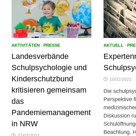
AKTIVITÄTEN
/
PRESSE
AKTUELL
/
PRE
Landesverbände
Experten
Schulpsychologie und
Schulpsy
Kinderschutzbund
10/02/2021
kritisieren gemeinsam
Die schulpsy
Perspektive f
das
medizinischen
Pandemiemanagement
Diskussion r
in NRW
Schulöffnun
Beachtung. H
22/03/2021