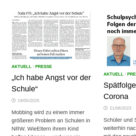
AKTUELL
/
PRESSE
AKTUELL
/
PRE
„Ich habe Angst vor der
Spätfolg
Schule“
Corona
19/05/2025
21/08/2023
Mobbing wird zu einem immer
Schüler und 
größeren Problem an Schulen in
weiterhin na
NRW. WieEltern ihrem Kind