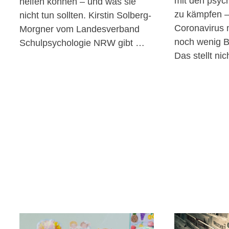
mit den psyc
helfen können – und was sie
zu kämpfen 
nicht tun sollten. Kirstin Solberg-
Coronavirus m
Morgner vom Landesverband
noch wenig B
Schulpsychologie NRW gibt …
Das stellt ni