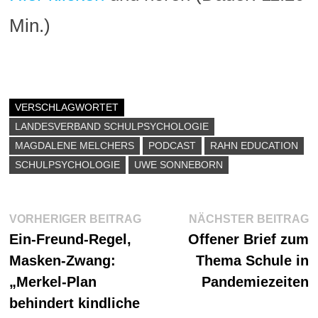
Min.)
VERSCHLAGWORTET
LANDESVERBAND SCHULPSYCHOLOGIE
MAGDALENE MELCHERS
PODCAST
RAHN EDUCATION
SCHULPSYCHOLOGIE
UWE SONNEBORN
Beitragsnavigation
Vorheriger
N
VORHERIGER BEITRAG
NÄCHSTER BEITRAG
Beitrag:
B
Ein-Freund-Regel,
Offener Brief zum
Masken-Zwang:
Thema Schule in
„Merkel-Plan
Pandemiezeiten
behindert kindliche